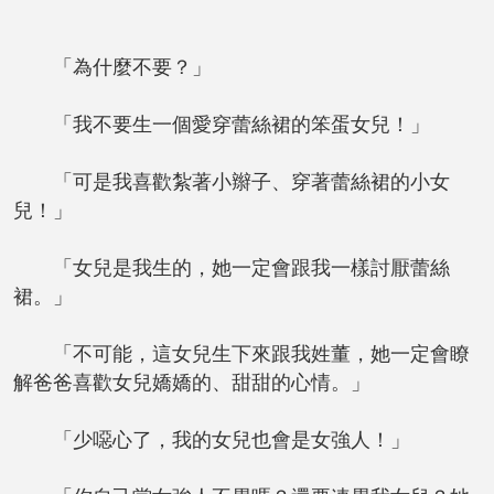
「為什麼不要？」
「我不要生一個愛穿蕾絲裙的笨蛋女兒！」
「可是我喜歡紮著小辮子、穿著蕾絲裙的小女
兒！」
「女兒是我生的，她一定會跟我一樣討厭蕾絲
裙。」
「不可能，這女兒生下來跟我姓董，她一定會瞭
解爸爸喜歡女兒嬌嬌的、甜甜的心情。」
「少噁心了，我的女兒也會是女強人！」