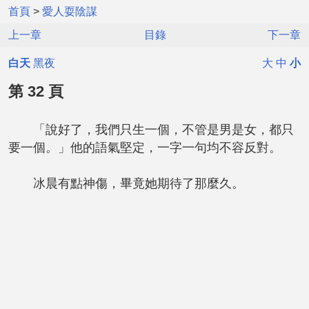
首頁
>
愛人耍陰謀
上一章
目錄
下一章
白天
黑夜
大
中
小
第 32 頁
「說好了，我們只生一個，不管是男是女，都只
要一個。」他的語氣堅定，一字一句均不容反對。
冰晨有點神傷，畢竟她期待了那麼久。