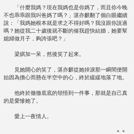
「什麼我媽？現在我媽也是你媽了，而且你今晚
不也乖乖跟我叫爸媽了嗎？」湛亦麒翻了個白眼繼續
說：「我媽她根本就是求之不得好嗎？我沒跟你說過
嗎？她從我二十歲後就不斷的催我趕快結婚，她要幫
媳婦做月子，夠誇張吧？」
梁娸加一呆，然後笑了起來。
見她開心的笑了，湛亦麒從她掉淚那一瞬間便開
始因為擔心而懸在半空中的心，終於緩緩地落了地。
他終於徹徹底底的領悟到一件事，那就是自己真
的是愛慘她了。
愛上一夜情人。
＊＊