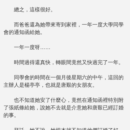
總之，這樣很好。
而爸爸還為她帶來寄到家裡，一年一度大學同學
會的通知函給她。
一年一度呀……
時間過得還真快，轉眼間竟然又快過完了一年。
同學會的時間在一個月後星期六的中午，這回的
主辦人是楊亭亭，也就是唐艱的女朋友。
也不知道她安了什麼心，竟然在通知函裡特別附
了張紙條給她，說她不去就是介意她和唐艱已經訂婚
的事。