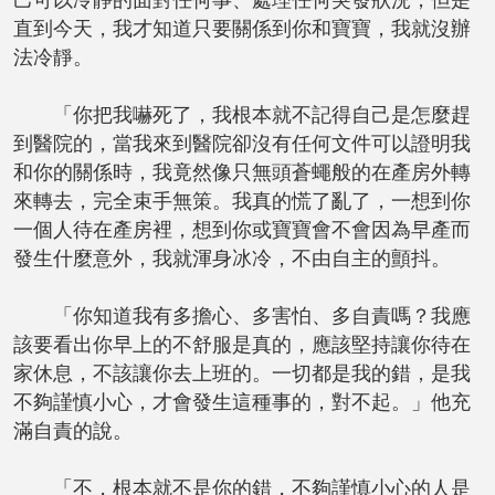
己可以冷靜的面對任何事、處理任何突發狀況，但是
直到今天，我才知道只要關係到你和寶寶，我就沒辦
法冷靜。
「你把我嚇死了，我根本就不記得自己是怎麼趕
到醫院的，當我來到醫院卻沒有任何文件可以證明我
和你的關係時，我竟然像只無頭蒼蠅般的在產房外轉
來轉去，完全束手無策。我真的慌了亂了，一想到你
一個人待在產房裡，想到你或寶寶會不會因為早產而
發生什麼意外，我就渾身冰冷，不由自主的顫抖。
「你知道我有多擔心、多害怕、多自責嗎？我應
該要看出你早上的不舒服是真的，應該堅持讓你待在
家休息，不該讓你去上班的。一切都是我的錯，是我
不夠謹慎小心，才會發生這種事的，對不起。」他充
滿自責的說。
「不，根本就不是你的錯，不夠謹慎小心的人是