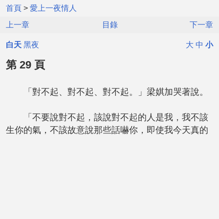
首頁
>
愛上一夜情人
上一章
目錄
下一章
白天
黑夜
大
中
小
第 29 頁
「對不起、對不起、對不起。」梁娸加哭著說。
「不要說對不起，該說對不起的人是我，我不該
生你的氣，不該故意說那些話嚇你，即使我今天真的