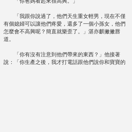
「你爸媽看起來很高興。」
「我跟你說過了，他們天生重女輕男，現在不僅
有個媳婦可以讓他們疼愛，還多了一個小孫女，他們
怎麼會不高興呢？簡直就樂歪了。」湛亦麒撇撇唇
道。
「你有沒有注意到他們帶來的東西？」他接著
說：「你生產之後，我才打電話跟他們說你和寶寶的