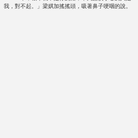
我，對不起。」梁娸加搖搖頭，吸著鼻子哽咽的說。