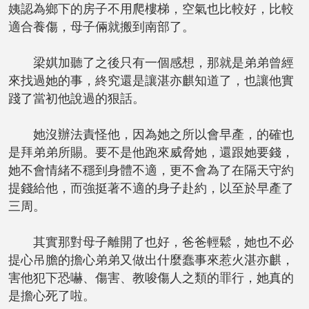
姨認為鄉下的房子不用爬樓梯，空氣也比較好，比較
適合養傷，母子倆就搬到南部了。
梁娸加聽了之後只有一個感想，那就是弟弟曾經
來找過她的事，終究還是讓湛亦麒知道了，也讓他實
踐了當初他說過的狠話。
她沒辦法責怪他，因為她之所以會早產，的確也
是拜弟弟所賜。要不是他跑來威脅她，還跟她要錢，
她不會情緒不穩到身體不適，更不會為了在隔天守約
提錢給他，而強挺著不適的身子赴約，以至於早產了
三周。
其實那對母子離開了也好，爸爸輕鬆，她也不必
提心吊膽的擔心弟弟又做出什麼蠢事來惹火湛亦麒，
害他犯下恐嚇、傷害、教唆傷人之類的罪行，她真的
是擔心死了啦。