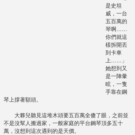
是史坦
威，一台
五百萬的
琴啊……
你們就這
樣拆開丟
到卡車
上……」
她想到又
是一陣暈
眩，一隻
手靠在鋼
琴上撐著額頭。
大夥兒聽見這堆木頭要五百萬全傻了眼，之前並
不是沒幫人搬過家，一般家庭的平台鋼琴頂多五十
萬，沒想到這次遇到的是天價。