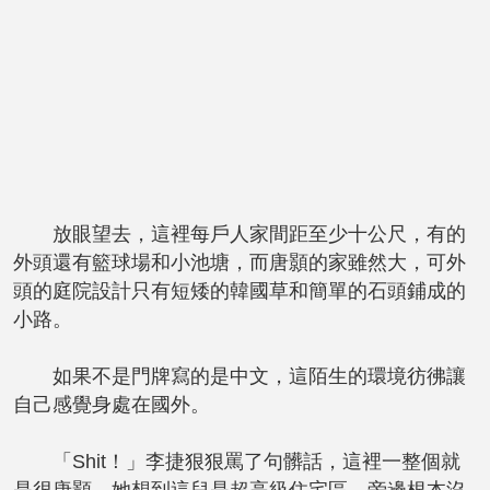
放眼望去，這裡每戶人家間距至少十公尺，有的
外頭還有籃球場和小池塘，而唐顥的家雖然大，可外
頭的庭院設計只有短矮的韓國草和簡單的石頭鋪成的
小路。
如果不是門牌寫的是中文，這陌生的環境彷彿讓
自己感覺身處在國外。
「Shit！」李捷狠狠罵了句髒話，這裡一整個就