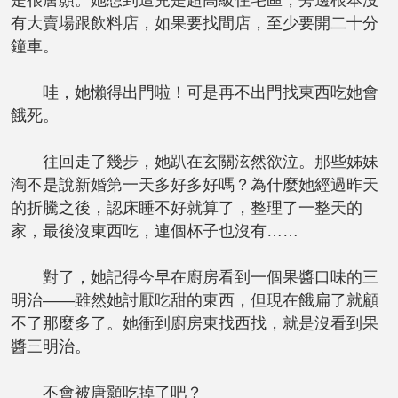
是很唐顥。她想到這兒是超高級住宅區，旁邊根本沒
有大賣場跟飲料店，如果要找間店，至少要開二十分
鐘車。
哇，她懶得出門啦！可是再不出門找東西吃她會
餓死。
往回走了幾步，她趴在玄關泫然欲泣。那些姊妹
淘不是說新婚第一天多好多好嗎？為什麼她經過昨天
的折騰之後，認床睡不好就算了，整理了一整天的
家，最後沒東西吃，連個杯子也沒有……
對了，她記得今早在廚房看到一個果醬口味的三
明治——雖然她討厭吃甜的東西，但現在餓扁了就顧
不了那麼多了。她衝到廚房東找西找，就是沒看到果
醬三明治。
不會被唐顥吃掉了吧？