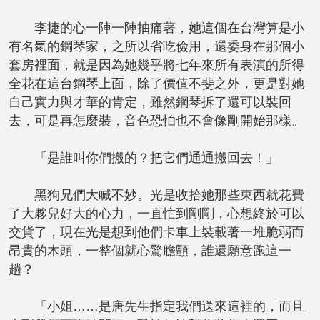
李捷的心一陣一陣抽痛著，她這個在台灣算是小
有名氣的鋼琴家，之所以省吃儉用，還委身在那個小
套房裡面，就是因為她幾乎將七年來所有表演的所得
全花在這台鋼琴上面，除了價值不斐之外，更是對她
自己實力與才華的肯定，雖然鋼琴拆了還可以裝回
去，可是再怎麼裝，音色恐怕也不會像剛開始那樣。
「是誰叫你們搬的？把它們通通搬回去！」
黑狗兄們大喊不妙。光是收拾她那些東西就花費
了大夥兒好大的心力，一直忙到剛剛，心想終於可以
交貨了，現在光是想到他們卡車上裝載著一堆脆弱而
昂貴的木頭，一整個就心驚膽顫，誰還願意跑這一
趟？
「小姐……是唐先生指定我們送來這裡的，而且