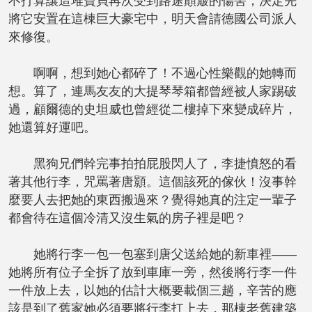
不打算讓這堆寶貝再次受到路途顛簸的傷害，決定先
將它安置在這棟巨大豪宅中，明天會請德國公司派人
來修復。
啊啊，想到她心都碎了！不過心性樂觀的她轉而
想。算了，連馬友友的大提琴琴箱都曾經被人家踢破
過，顧爾德的史坦威也曾經從二樓掉下來變成碎片，
她還算好運吧。
黑狗兄們幹完事拍拍屁股閃人了，李捷憤怒的看
著其他行李，咒罵著唐顥。這個該死的傢伙！沒事幹
麼要人去把她的東西搬過來？覺得她真的注定一輩子
都會待在這個冷清又沒生氣的房子裡是吧？
她將行李一包一包塞到唐父送給她的新車裡——
她將所有位子全拆了放到車庫一旁，然後將行李一件
一件放上去，以她的估計大概要載個三趟，辛苦的應
該是到了舊家她必須要將行李扛上去，那棟老舊建築