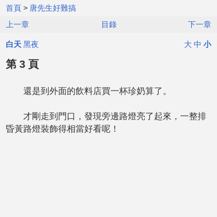
首頁
>
唐先生好難搞
上一章
目錄
下一章
白天
黑夜
大
中
小
第 3 頁
還是到外面的飲料店買一杯珍奶算了。
才剛走到門口，發現旁邊路燈亮了起來，一整排
昏黃路燈裝飾得相當好看呢！