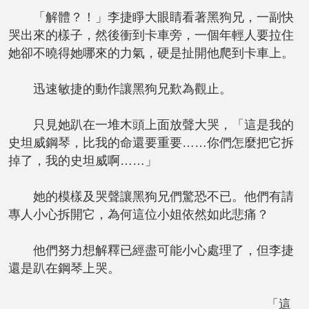
「解體？！」李捷睜大眼睛看著黑狗兄，一副快
哭出來的樣子，然後衝到卡車旁，一個年輕人要拉住
她卻不曉得她哪來的力氣，硬是扯開他爬到卡車上。
迅速敏捷的動作讓黑狗兄歎為觀止。
只見她趴在一堆木頭上面放聲大哭，「這是我的
史坦威鋼琴，比我的命還要重要……你們怎麼把它拆
掉了，我的史坦威啊……」
她的模樣及哭聲讓黑狗兄們驚恐不已。他們有請
專人小心拆開它，為何這位小姐依然如此悲痛？
他們努力想解釋已經盡可能小心處理了，但李捷
還是趴在鋼琴上哭。
「這