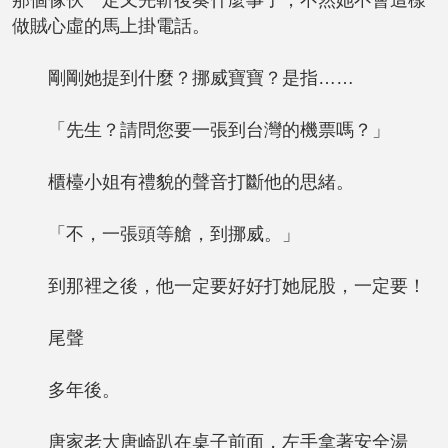
那個傢伙一定又先斬後奏什麼事了，不然她不會這樣
做賊心虛的馬上掛電話。
剛剛她提到什麼？挪威寶寶？是指……
「先生？請問您要一張到台灣的機票嗎？」
櫃檯小姐有禮貌的聲音打斷他的思緒。
「不，一張頭等艙，到挪威。」
到那裡之後，他一定要好好打她屁股，一定要！
尾聲
多年後。
唐家老大唐崎趴在桌子前面，左手拿著安全湯