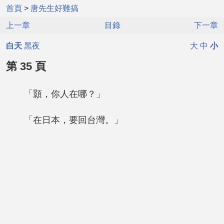
首頁
>
唐先生好難搞
上一章
目錄
下一章
白天
黑夜
大
中
小
第 35 頁
「顥，你人在哪？」
「在日本，要回台灣。」