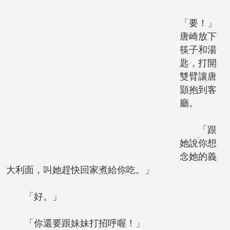
「要！」
唐崎放下
筷子和湯
匙，打開
雙臂讓唐
顥抱到客
廳。
「跟
她說你想
念她的義
大利面，叫她趕快回家煮給你吃。」
「好。」
「你還要跟妹妹打招呼喔！」