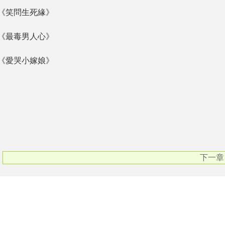
《笑問生死緣》
《最毒男人心》
《愛哭小嫁娘》
下一章