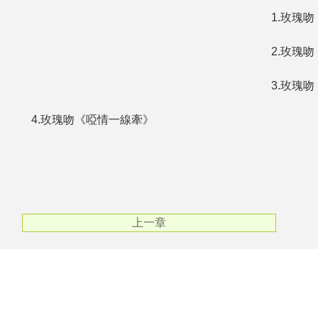
1.玫瑰吻
2.玫瑰吻
3.玫瑰吻
4.玫瑰吻《啞情一線牽》
上一章