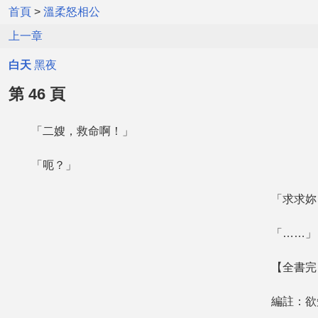
首頁
>
溫柔怒相公
上一章
白天
黑夜
第 46 頁
「二嫂，救命啊！」
「呃？」
「求求妳，
「……」
【全書完
編註：欲知