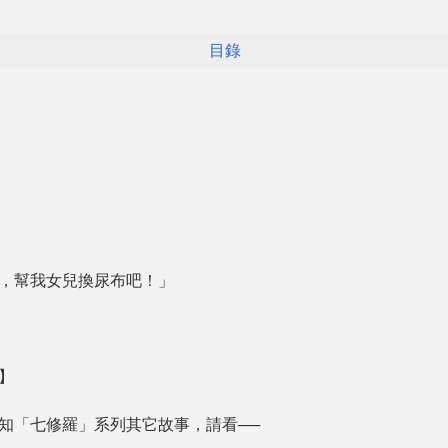
目錄
幫我女兒換尿布吧！」
】
「七修羅」系列其它故事，請看──