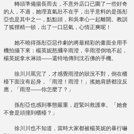
轉頭準備揚長而去，不意外店口已圍了一些好奇
的人，不過，她理直氣壯不在乎，出乎意料的是孫彤
亞也是其中之一，點點頭，和吳聿心一起離開。教訓
了狐狸精一頓，出了一口惡氣，心情正爽呢！
她不曉得孫彤亞惡作劇的將最精彩的畫面全用手
機拍攝下來：楊英妮怒摑辛雨澄，辛雨澄倒地不起，
楊英妮拿水淋頭——還特地傳到沈石佛的手機。
徐川川罵完了，才感覺雨澄的狀況不對，倒在櫃
檯下面沒有起身，「雨澄！雨澄！」搖她肩膀都沒反
應，「雨澄——你怎麼了？」
孫彤亞也感到事態嚴重，趕緊叫救護車。「她會
不會是頭撞到櫃檯？」
徐川川也不知道，當時大家都被楊英妮的暴行嚇