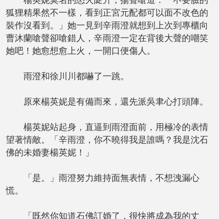
楊英妮莫名的怒火陡升，揚聲嗆道：「不要臉的
狐狸精果然不一樣，看到正宮元配都可以面不改色的
裝作沒看到。」她一見到辛雨澄就想到上次到專櫃向
曹沐蘭嗆聲卻嗆錯人，辛雨澄一定在背後大聲的嘲笑
她吧！她愈想愈上火，一開口便傷人。
雨澄和徐川川都嚇了一跳。
原來楊英妮是有備而來，還先派吳聿心打頭陣。
楊英妮站起身，直逼到雨澄面前，用極冷的表情
望著情敵。「辛雨澄，你不曉得我是誰嗎？我是沈石
佛的未婚妻楊英妮！」
「是。」雨澄努力維持面無表情，不想洩漏心
慌。
「既然你知道石佛訂婚了，很快將成為我的丈