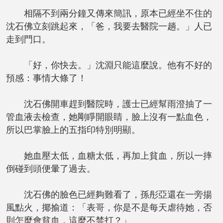
相隔不到兩分鐘又傳來簡訊，原本已經坐不住的
沈石佛立刻跳起來，「爸，我要去醫院一趟。」人已
走到門口。
「好，你快去。」沈淵只能這麼說。他有不好的
預感：事情大條了！
沈石佛開車趕到醫院時，護士已經幫雨澄抽了一
管血液去檢查，她剛睜開眼睛，臉上沒有一點血色，
所以巴掌臉上的五指印特別明顯。
她血壓太低，血糖太低，再加上貧血，所以一摔
倒碰到頭便暈了過去。
沈石佛的臉色已經夠難看了，孫彤亞還在一旁揚
風點火，揶揄道：「表哥，你是不是每天虐待她，否
則怎麼會貧血，這麼不禁打？」