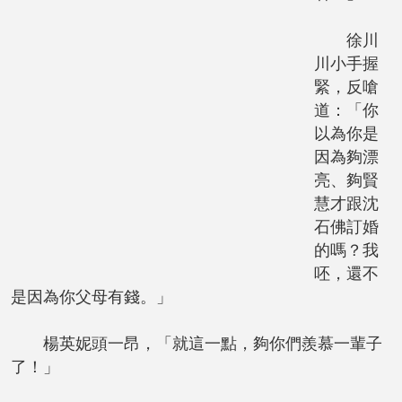
徐川
川小手握
緊，反嗆
道：「你
以為你是
因為夠漂
亮、夠賢
慧才跟沈
石佛訂婚
的嗎？我
呸，還不
是因為你父母有錢。」
楊英妮頭一昂，「就這一點，夠你們羨慕一輩子
了！」