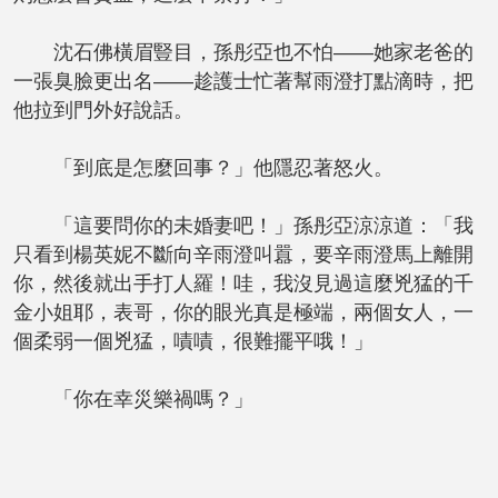
沈石佛橫眉豎目，孫彤亞也不怕——她家老爸的
一張臭臉更出名——趁護士忙著幫雨澄打點滴時，把
他拉到門外好說話。
「到底是怎麼回事？」他隱忍著怒火。
「這要問你的未婚妻吧！」孫彤亞涼涼道：「我
只看到楊英妮不斷向辛雨澄叫囂，要辛雨澄馬上離開
你，然後就出手打人羅！哇，我沒見過這麼兇猛的千
金小姐耶，表哥，你的眼光真是極端，兩個女人，一
個柔弱一個兇猛，嘖嘖，很難擺平哦！」
「你在幸災樂禍嗎？」