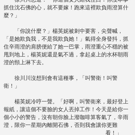
抓住沈石佛的心，就不要嫁！跑來這裡欺負雨澄算什
麼？」
「你說什麼？」楊英妮被刺中要害，尖聲喊，
「是她欺負我，不是我欺負她！」氣得全身發抖，抓
住辛雨澄的肩膀便給了她一巴掌，雨澄重心不穩的被
甩到地上，楊英妮還是氣不過，拿起桌上的水杯朝雨
澄的頸上淋下去。
徐川川沒想到會有這種事，「叫警衛！叫警
衛！」
楊英妮冷哼一聲。「好啊，叫警衛來，最好登上
報紙，讓這個不要臉的女人丟掉工作！今天是給你一
個小小的警告，沒有朝你臉上潑咖啡算客氣了，辛雨
澄，限你一星期內離開石佛，否則我會讓你更難
看！」