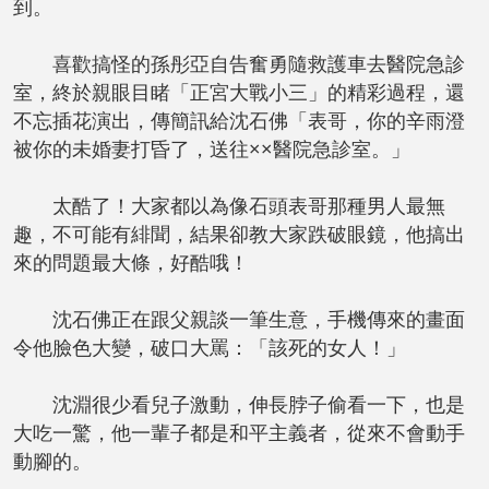
到。
喜歡搞怪的孫彤亞自告奮勇隨救護車去醫院急診
室，終於親眼目睹「正宮大戰小三」的精彩過程，還
不忘插花演出，傳簡訊給沈石佛「表哥，你的辛雨澄
被你的未婚妻打昏了，送往××醫院急診室。」
太酷了！大家都以為像石頭表哥那種男人最無
趣，不可能有緋聞，結果卻教大家跌破眼鏡，他搞出
來的問題最大條，好酷哦！
沈石佛正在跟父親談一筆生意，手機傳來的畫面
令他臉色大變，破口大罵：「該死的女人！」
沈淵很少看兒子激動，伸長脖子偷看一下，也是
大吃一驚，他一輩子都是和平主義者，從來不會動手
動腳的。