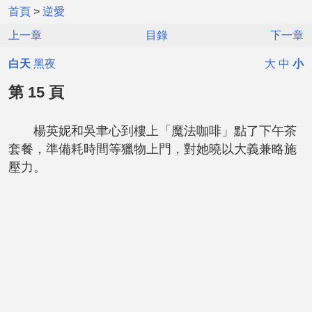
首頁
>
逆愛
上一章
目錄
下一章
白天
黑夜
大
中
小
第 15 頁
楊英妮和吳聿心到樓上「魔法咖啡」點了下午茶
套餐，準備耗時間等獵物上門，對她曉以大義兼略施
壓力。