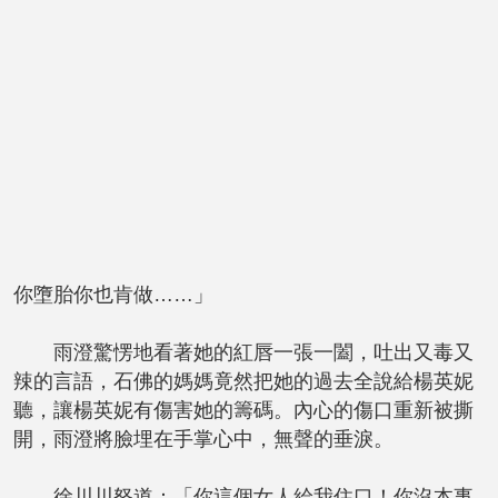
你墮胎你也肯做……」
雨澄驚愣地看著她的紅唇一張一闔，吐出又毒又
辣的言語，石佛的媽媽竟然把她的過去全說給楊英妮
聽，讓楊英妮有傷害她的籌碼。內心的傷口重新被撕
開，雨澄將臉埋在手掌心中，無聲的垂淚。
徐川川怒道：「你這個女人給我住口！你沒本事