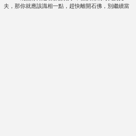
夫，那你就應該識相一點，趕快離開石佛，別繼續當