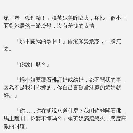
第三者、狐狸精！」楊英妮美眸噴火，痛恨一個小三
面對她居然一派冷靜，沒有羞愧的表情。
「那不關我的事啊！」雨澄頗覺荒謬，一臉無
辜。
「你說什麼？」
「楊小姐要跟石佛訂婚或結婚，都不關我的事，
因為不是我叫你嫁的，你自己喜歡當沈家的媳婦就
好。」
「你……你在胡說八道什麼？我叫你離開石佛，
馬上離開，你聽不懂嗎？」楊英妮滿腹怒火，態度高
傲的叫道。