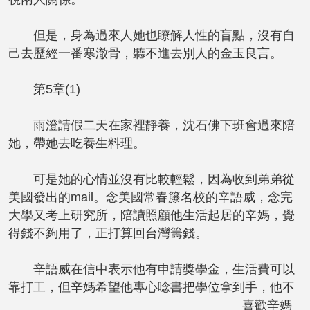
但是，身為過來人她也瞭解人性的盲點，沒有自
己去歷經一番寒澈骨，聽不進去別人的金玉良言。
第5章(1)
雨澄請假二天在家裡靜養，沈石佛下班會過來陪
她，帶她去吃養生料理。
可是她的心情並沒有比較輕鬆，因為收到弟弟從
美國發出的mail。念美國常春籐名校的辛語威，念完
大學又考上研究所，陪讀照顧他生活起居的辛媽，覺
得錢不夠用了，正打算回台灣籌錢。
辛語威在信中表示他有申請獎學金，生活費可以
靠打工，但辛媽希望他專心唸書把學位拿到手，他不
喜歡辛媽