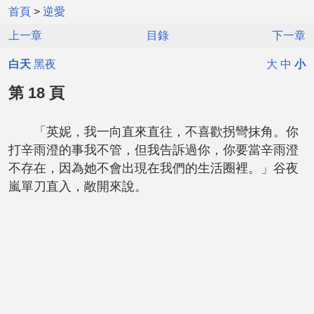
首頁
>
逆愛
上一章
目錄
下一章
白天
黑夜
大
中
小
第 18 頁
「英妮，我一向直來直往，不喜歡拐彎抹角。你
打辛雨澄的事我不管，但我告訴過你，你要當辛雨澄
不存在，因為她不會出現在我們的生活圈裡。」谷夜
嵐單刀直入，敞開來說。