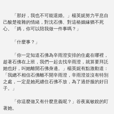
「那好，我也不可能退婚。」楊英妮努力平息自
己酸楚複雜的情緒，對沈石佛、對這樁姻緣猶不死
心。「媽，你可以陪我做一件事嗎？」
「什麼事？」
「你一定知道石佛為辛雨澄安排的住處在哪裡，
趁著石佛在上班，我們一起去找辛雨澄，就算要拜託
她也好，叫她離開石佛身邊。」楊英妮有點激動道：
「我總不相信石佛離不開辛雨澄，辛雨澄並沒有特別
之處，一定是她死纏住石佛不放，為了過舒服的好日
子。」
「你這麼做又有什麼意義呢？」谷夜嵐敏銳的盯
著她。