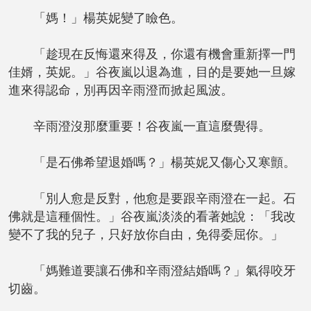
「媽！」楊英妮變了瞼色。
「趁現在反悔還來得及，你還有機會重新擇一門
佳婿，英妮。」谷夜嵐以退為進，目的是要她一旦嫁
進來得認命，別再因辛雨澄而掀起風波。
辛雨澄沒那麼重要！谷夜嵐一直這麼覺得。
「是石佛希望退婚嗎？」楊英妮又傷心又寒顫。
「別人愈是反對，他愈是要跟辛雨澄在一起。石
佛就是這種個性。」谷夜嵐淡淡的看著她說：「我改
變不了我的兒子，只好放你自由，免得委屈你。」
「媽難道要讓石佛和辛雨澄結婚嗎？」氣得咬牙
切齒。