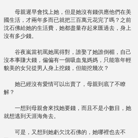
母親遲早會找上她，但是她沒有錢供應他們在美
國生活，才兩年多而已就把三百萬元花完了嗎？之前
沈石佛給她的生活費，她都盡量存起來匯過去，身上
沒有多少錢。
谷夜嵐當初罵她罵得對，誰娶了她誰倒楣，自己
沒本事賺大錢，偏偏有一個吸血鬼媽媽，只能靠年輕
貌美的女兒從男人身上挖錢，但能挖幾次？
她已經沒有愛情可以出賣了，母親到底了不瞭
解？
一想到母親會來找她要錢，而且不是小數目，她
就想逃到天涯海角去。
可是，又想到她虧欠沈石佛的，她哪裡也去不