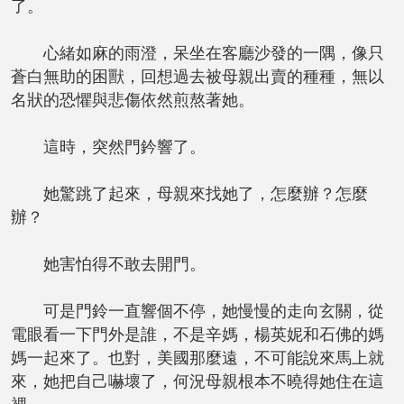
了。
心緒如麻的雨澄，呆坐在客廳沙發的一隅，像只
蒼白無助的困獸，回想過去被母親出賣的種種，無以
名狀的恐懼與悲傷依然煎熬著她。
這時，突然門鈐響了。
她驚跳了起來，母親來找她了，怎麼辦？怎麼
辦？
她害怕得不敢去開門。
可是門鈴一直響個不停，她慢慢的走向玄關，從
電眼看一下門外是誰，不是辛媽，楊英妮和石佛的媽
媽一起來了。也對，美國那麼遠，不可能說來馬上就
來，她把自己嚇壞了，何況母親根本不曉得她住在這