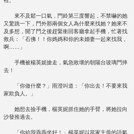
裡。
來不及鬆一口氣，門鈴第三度響起，不禁嚇的她
又驚跳一下，門外那兩個女人為什麼來找她？她來不
及多想，開了門之後趕緊衝回客廳拿起手機，忙著找
救兵：「石佛！！你媽媽和你的未婚妻一起來找我，
啊……」
手機被楊英妮搶走，氣急敗壞的朝陽台玻璃門摔
去！
「你做什麼？」雨澄叫道：「你出去！不要來我
家欺負人。」
她想去撿手機，楊英妮抓住她的手臂，將她拉向
沙發推過去。
「你給我乖乖坐好！」楊英妮以當家主母的語氣