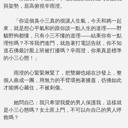
與架勢，居高俯視辛雨澄。
「你這個臭小三真的很讓人生氣，今天和媽一起
來，就是想心平氣和的跟你談一點人生的道理——野
貓野狗都懂，只有小三不懂的道理——結果你有一點
理性嗎？不等我們進門，就急著打電話告狀，你不知
道石佛最討厭上班被打擾嗎？辛雨澄，你果真是標準
的小三心態！」
雨澄的心緊緊揪緊了，把雙腳也縮在沙發上，整
個人曲成一團，用無力的手臂環抱著膝蓋，彷彿如此
才能將心藏住，不被刺傷。
她問自己：我只希望我愛的男人保護我，這樣就
是小三心態嗎？女土匪上門，不可以向自己的男人呼
救嗎？