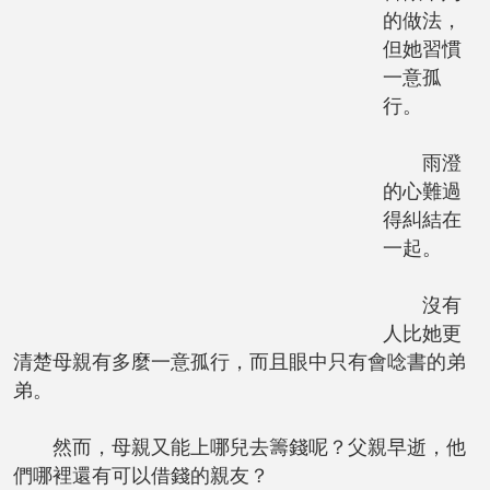
的做法，
但她習慣
一意孤
行。
雨澄
的心難過
得糾結在
一起。
沒有
人比她更
清楚母親有多麼一意孤行，而且眼中只有會唸書的弟
弟。
然而，母親又能上哪兒去籌錢呢？父親早逝，他
們哪裡還有可以借錢的親友？