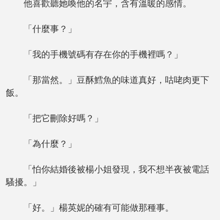
他喜歡聽她喚他的名宇，含有溫暖的感情。
「什麼事？」
「我的手機號碼有存在你的手機裡嗎？」
「那當然。」豆酥鱈魚的味道真好，咕咾肉更下
飯。
「把它刪除好嗎？」
「為什麼？」
「怕你結婚後被楊小姐發現，我不想半夜被電話
騷擾。」
「好。」楊英妮的確有可能做那種事。