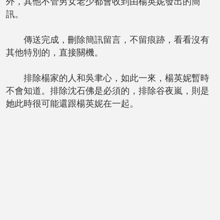
外，其他不管男女老少都會收到由楊英妮發出的簡
訊。
傳送完成，刪除簡訊留言，不留痕跡，看看沒有
其他特別的，直接關機。
排除楊家的人和吳聿心，如此一來，楊英妮暫時
不會知道。排除沈石佛是必須的，排除谷夜嵐，則是
她此時很可能還跟楊英妮在一起。