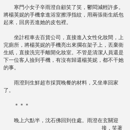
寒門小女子辛雨澄自顧笑了笑，鬱悶減輕許多。
將楊英妮的手機拿進浴室擦淨指紋，用兩張衛生紙包
起來，回房丟進她的皮包裡。
坐計程車去百貨公司，直接進入女性化妝間，上
完廁所，將楊英妮的手機亮出來擱在架子上，丟棄衛
生紙，直接洗完手離開化妝室。不管是清潔人員還是
下一位客人撿到手機，有沒有歸還楊英妮，都不干她
的事。
雨澄到生鮮超市採買晚餐的材料，又坐車回家
了。
＊＊＊
晚上六點半，沈石佛回到住處。雨澄在玄關迎
接，笑著