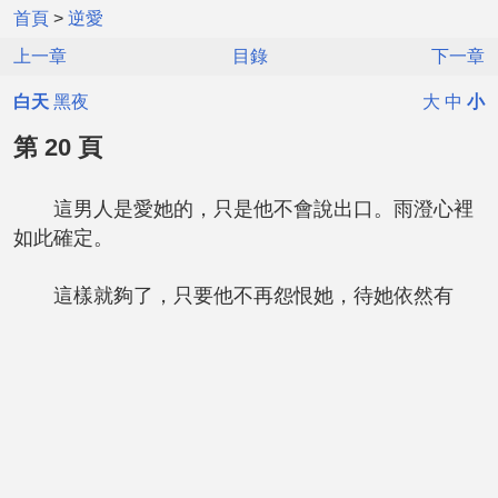
首頁
>
逆愛
上一章
目錄
下一章
白天
黑夜
大
中
小
第 20 頁
這男人是愛她的，只是他不會說出口。雨澄心裡
如此確定。
這樣就夠了，只要他不再怨恨她，待她依然有