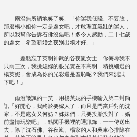
雨澄無所謂地笑了笑。「你罵我低賤、不要臉，
那麼楊小姐你一定是處女吧，才敢理直氣壯的罵人，
所以我幫你告訴石佛沒錯吧！多令人感動，二十七歲
的處女，希望新婚之夜別出糗才好。」
「差點忘了英明神武的谷夜嵐女士，你侮辱我不
只兩三次，我挑媳婦的眼光實在不高明，精挑細選的
楊英妮，會成為你的光彩還是羞恥呢？我們來測試一
下吧！」
雨澄譏諷的一笑，用楊英妮的手機輸入第二封簡
訊「好開心，我終於要嫁人了，而且是門當戶對的沈
家，不是處女又何妨？姊妹們，只要投胎投對了，婚
前盡情玩樂吧」，點閱手機裡的通訊錄，一一傳送出
去，除了沈石佛、谷夜嵐、楊家的人和吳聿心排除在