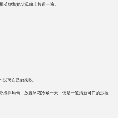
楊英妮和她父母臉上梭巡一遍。
也試著自己做來吃。
分攪拌均勻，放置冰箱冷藏一天，便是一道清新可口的沙拉