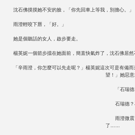
沈石佛摸摸她不安的臉，「你先回車上等我，別擔心。」
雨澄輕咬下唇，「好。」
她是個聽話的女人，啟步要走。
楊英妮一個箭步擋在她面前，簡直快氣炸了，沈石佛居然不
「辛雨澄，你怎麼可以先走呢？」楊英妮這次可是有備而來
望！」她惡意
「石瑞德，
石瑞德？石
雨澄微震，
了……