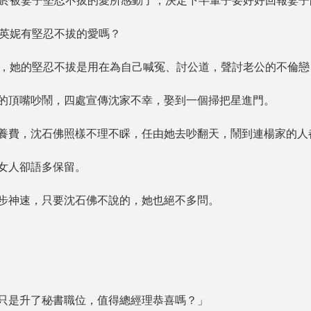
被妻子堅忍不拔的愛所感動了，決定下半輩子要好好回報妻子
妮有堅忍不拔的愛嗎？
她的堅忍不拔是用在為自己喊冤、討公道，聲討老公的不倫戀
頂嘴吵鬧，四處宣傳沈家不幸，娶到一個掃把星進門。
費，沈石佛照樣不理不睬，任由她去吵翻天，鬧到連楊家的人
女人卻語多保留。
神速，只要沈石佛不說的，她也絕不多問。
是升了秘書職位，值得總經理恭喜嗎？」