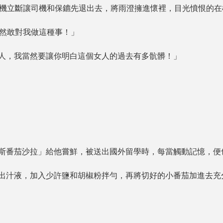
立斷讓司機和保鑣先退出去，將雨澄擁進懷裡，目光憤恨的在
敢對我做這種事！」
，我當然要讓你明白這個女人的過去有多骯髒！」
番茄沙拉」給他嘗鮮，被送出國外留學時，每當觸動記憶，便
汁液，加入少許鹽和胡椒粉拌勻，再將切好的小番茄加進去充