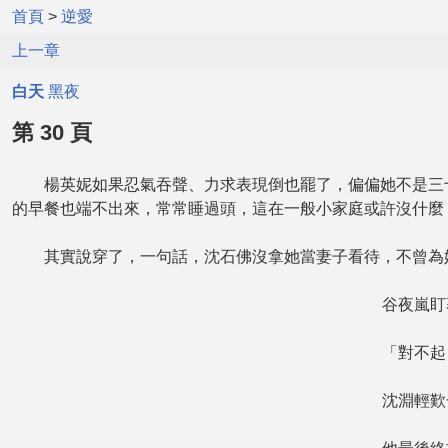
首頁
>
逆愛
上一章
白天
黑夜
第 30 頁
楊英妮如果忍氣吞聲、力求表現倒也罷了，偏偏她不是三十
的早餐也端不出來，常常睡過頭，這在一般小家庭或許沒什麼
其實說穿了，一句話，沈石佛沒拿她當妻子看待，不曾為
谷夜嵐盯著
「對不起，
沈淵輕歎一