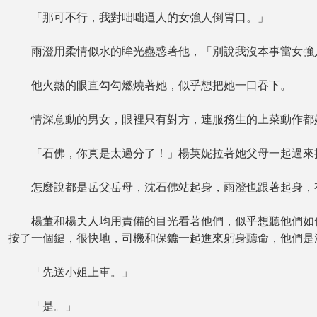
「那可不行，我對咄咄逼人的女強人倒胃口。」
雨澄用柔情似水的眸光蠱惑著他，「別說我沒本事當女強人
他火熱的眼直勾勾燃燒著她，似乎想把她一口吞下。
情深意動的男女，眼裡只有對方，連服務生的上菜動作都嫌
「石佛，你真是太過分了！」楊英妮拉著她父母一起過來
怎麼說都是岳父岳母，沈石佛站起身，雨澄也跟著起身，
楊董和楊夫人均用責備的目光看著他們，似乎想聽他們如何
按了一個鍵，很快地，司機和保鑣一起進來躬身聽命，他們是
「先送小姐上車。」
「是。」