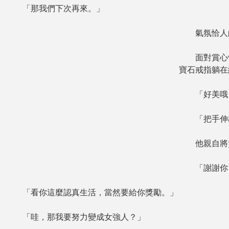
「那我們下次再來。」
氣氛恰人的
面對賞心悅
寶石戒指躺在
「好美哦
「把手伸
他親自將黃
「謝謝你，
「看你這麼認真生活，當然要給你獎勵。」
「哇，那我要努力變成女強人？」