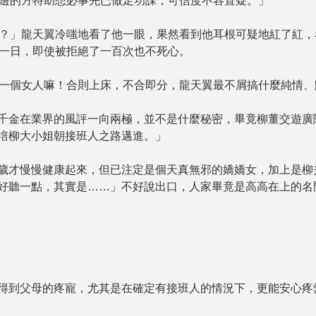
的方特助想必事先已做足功課，可信度不容置疑。」
」龍天翼冷嗤地看了他一眼，果然看到他耳根可疑地紅了紅，看
一日，即使被拒絕了一百次也不死心。
個女人嘛！合則上床，不合即分，龍天翼最不屑搞什麼純情、默
金在業界的風評一向兩極，並不是什麼秘密，畢竟柳董交遊廣
培柳大小姐朝接班人之路邁進。」
才慢慢健康起來，但已注定是個天真無邪的嬌嬌女，加上是柳
好聽一點，其實是……」不好說出口，人家畢竟是高高在上的名
到父母的疼寵，尤其是在確定有接班人的情況下，更能安心疼