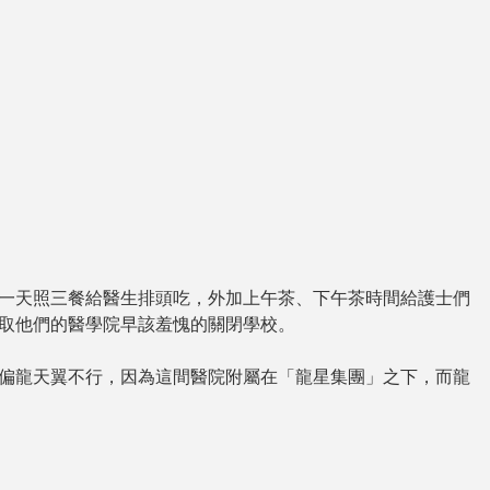
天照三餐給醫生排頭吃，外加上午茶、下午茶時間給護士們
取他們的醫學院早該羞愧的關閉學校。
龍天翼不行，因為這間醫院附屬在「龍星集團」之下，而龍