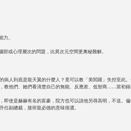
能力。
部或心理層次的問題，比異次元空間更奧秘難解。
病人到底是龍天翼的什麼人？竟可以教「美閻羅」失控至此。一
，教他們、她們看清楚自己的無能、反應差、低智商……當初錄
即使是赫赫有名的富豪，院方也可以請他另尋高明，不送。偏偏
升任副總裁，接班龍必德的意味很濃。