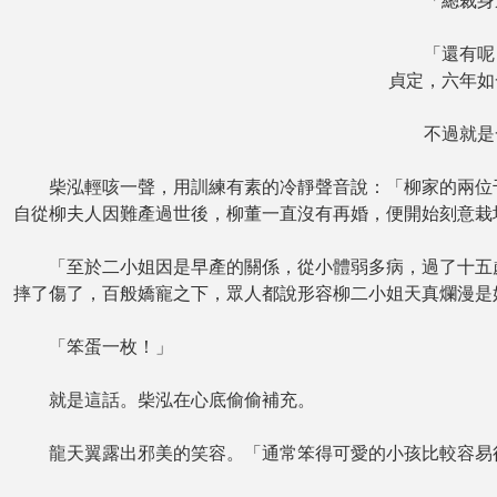
「總裁身邊
「還有呢？
貞定，六年如
不過就是一
柴泓輕咳一聲，用訓練有素的冷靜聲音說：「柳家的兩位千
自從柳夫人因難產過世後，柳董一直沒有再婚，便開始刻意栽
「至於二小姐因是早產的關係，從小體弱多病，過了十五歲
摔了傷了，百般嬌寵之下，眾人都說形容柳二小姐天真爛漫是
「笨蛋一枚！」
就是這話。柴泓在心底偷偷補充。
龍天翼露出邪美的笑容。「通常笨得可愛的小孩比較容易得