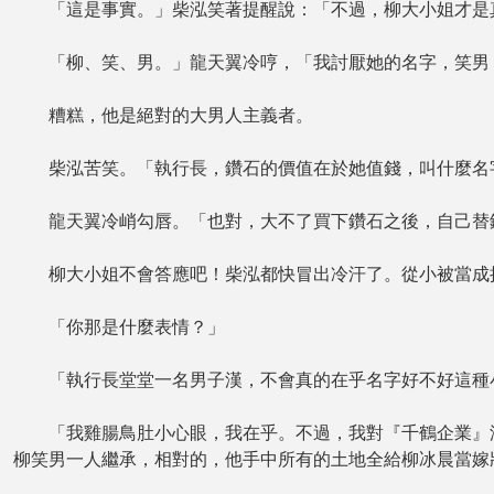
「這是事實。」柴泓笑著提醒說：「不過，柳大小姐才是真
「柳、笑、男。」龍天翼冷哼，「我討厭她的名字，笑男
糟糕，他是絕對的大男人主義者。
柴泓苦笑。「執行長，鑽石的價值在於她值錢，叫什麼名
龍天翼冷峭勾唇。「也對，大不了買下鑽石之後，自己替
柳大小姐不會答應吧！柴泓都快冒出冷汗了。從小被當成接
「你那是什麼表情？」
「執行長堂堂一名男子漢，不會真的在乎名字好不好這種
「我雞腸鳥肚小心眼，我在乎。不過，我對『千鶴企業』沒
柳笑男一人繼承，相對的，他手中所有的土地全給柳冰晨當嫁