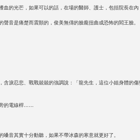
血的光芒，如果可以的話，在場的醫師、護士，包括院長在內
聲音是痛楚而震顫的，俊美無儔的臉龐扭曲成恐怖的閻王臉。
含淚忍悲、戰戰兢兢的強調說：「龍先生，這位小姐身體的傷
旁的電線桿……
嗓音其實十分動聽，如果不帶冰森的寒意就更好了。