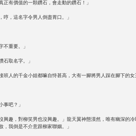
正有價值的一顆鑽石，會走動的鑽石！」
，哼，這名字令男人倒盡胃口。」
字不重要。」
鑽石取名字。」
班人的千金小姐都嘛自恃甚高，大有一腳將男人踩在腳下的女
小事吧？」
興趣，對柳笑男也沒興趣。」龍天翼神態漠然，唯有幽深的冷
妝，我倒是不介意跟柳家聯姻。」