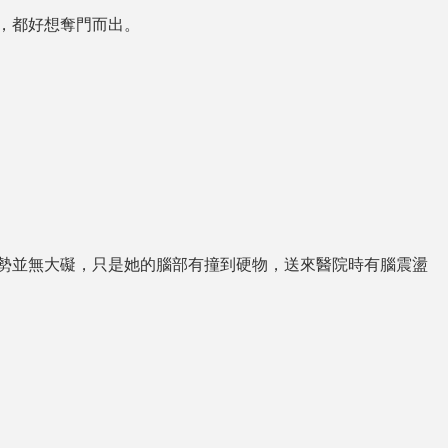
，都好想奪門而出。
勢並無大礙，只是她的腦部有撞到硬物，送來醫院時有腦震盪