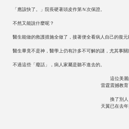
「應該快了。」院長硬著頭皮作第Ｎ次保證。
不然又能說什麼呢？
醫生能做的救護措施全做了，接著便全看病人自己的復元
醫生畢竟不是神，醫學上仍有許多不可解的謎，尤其事關腦
不過這些「廢話」，病人家屬是聽不進去的。
這位美麗的
雷霆震撼教育
換了別人，
天翼已在去年