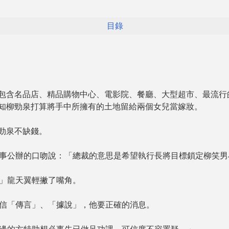
目錄
含名品店、精品購物中心、電影院、餐廳、大型超市、最流行
知柳勁泉打算將手中所擁有的土地留給兩個女兒當嫁妝。
勁泉不缺錢。
公辦的口吻說：「總裁的意思是希望執行長將目標鎖定柳笑男
龍天翼輕撇了嘴角。
「傳言」、「據說」，他要正確的消息。