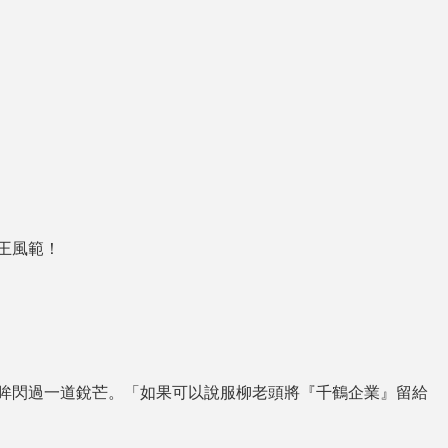
王風範！
眸閃過一道銳芒。「如果可以說服柳老頭將『千鶴企業』留給