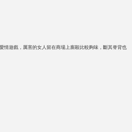
情遊戲，厲害的女人留在商場上廝殺比較夠味，斷其脊背也