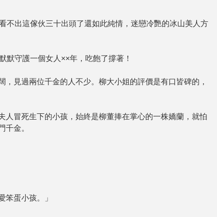
不出這傢伙三十出頭了還如此純情，迷戀冷艷的冰山美人方
默守護一個女人××年，吃飽了撐著！
闊，見過兩位千金的人不少。柳大小姐的評價是有口皆碑的，
夫人冒死生下的小孩，始終是柳董捧在掌心的一株嬌蘭，就怕
門千金。
愛笨蛋小孩。」