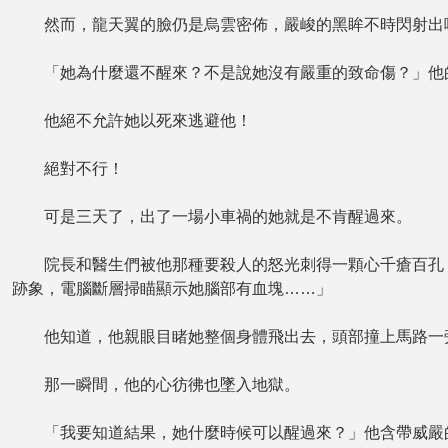
然而，龍天翼的臉仍是烏雲密佈，嚴峻的黑眸不時閃射出嗜
「她為什麼還不醒來？不是說她沒有嚴重的致命傷？」他的
他絕不允許她以死來逃避他！
絕對不行！
可是三天了，出了一場小車禍的她就是不肯醒過來。
院長和醫生們被他那種要殺人的怒光刺得一顆心千瘡百孔，
跡象，電腦斷層掃瞄顯示她腦部有血塊……」
他知道，他親眼目睹她整個身體飛出去，頭部撞上馬路一
那一瞬間，他的心彷彿也墜入地獄。
「我要知道結果，她什麼時候可以醒過來？」他含帶威嚴的