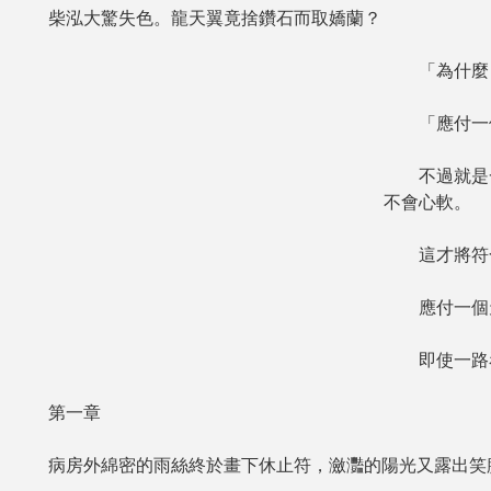
柴泓大驚失色。龍天翼竟捨鑽石而取嬌蘭？
「為什麼
「應付一個
不過就是一
不會心軟。
這才將符合
應付一個天
即使一路看
第一章
病房外綿密的雨絲終於畫下休止符，瀲灩的陽光又露出笑