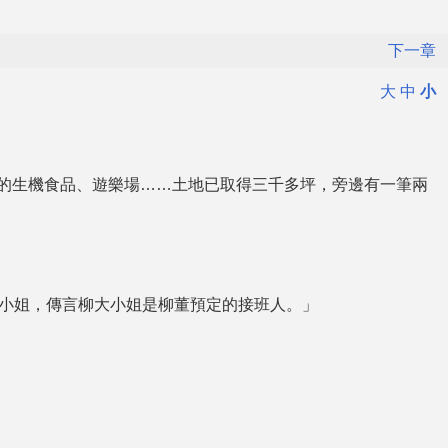
下一章
大
中
小
的生機食品、遊樂場……土地已取得三千多坪，旁邊有一筆兩
小姐，傳言柳大小姐是柳董預定的接班人。」