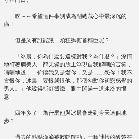
守在門口。
唉～～希望這件事別成為副總裁心中最深沉的
痛！
但是又有誰能讓一頭狂獅俯首稱臣呢？
「冰晨，你為什麼要這樣對我？為什麼？」深情
地盯著病美人，龍天翼的臉上浮現自我解嘲的苦笑，
喃喃地道：「你讓我又是愛你，又是……怨你！我不
會恨你，冰晨，要恨就恨他，那個勾動你初戀感覺的
男人。」他說得斬釘截鐵，眼中閃過一道冰冷的恨
意。
四年多了，為什麼他與冰晨會走到今天這個地
步？
過去的點點滴滴被輕輕觸動，一種謎樣的酸楚在