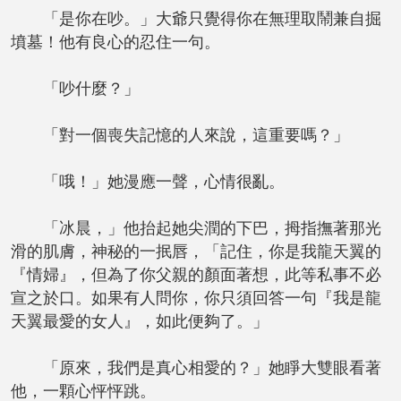
「是你在吵。」大爺只覺得你在無理取鬧兼自掘
墳墓！他有良心的忍住一句。
「吵什麼？」
「對一個喪失記憶的人來說，這重要嗎？」
「哦！」她漫應一聲，心情很亂。
「冰晨，」他抬起她尖潤的下巴，拇指撫著那光
滑的肌膚，神秘的一抿唇，「記住，你是我龍天翼的
『情婦』，但為了你父親的顏面著想，此等私事不必
宣之於口。如果有人問你，你只須回答一句『我是龍
天翼最愛的女人』，如此便夠了。」
「原來，我們是真心相愛的？」她睜大雙眼看著
他，一顆心怦怦跳。