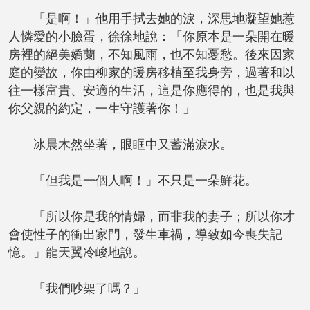
「是啊！」他用手拭去她的淚，深思地凝望她惹
人憐愛的小臉蛋，徐徐地說：「你原本是一朵開在暖
房裡的絕美嬌蘭，不知風雨，也不知憂愁。後來因家
庭的變故，你由柳家的暖房移植至我身旁，過著和以
往一樣富貴、安適的生活，這是你應得的，也是我與
你父親的約定，一生守護著你！」
冰晨木然坐著，眼眶中又蓄滿淚水。
「但我是一個人啊！」不只是一朵鮮花。
「所以你是我的情婦，而非我的妻子；所以你才
會使性子的衝出家門，發生車禍，導致如今喪失記
憶。」龍天翼冷峻地說。
「我們吵架了嗎？」