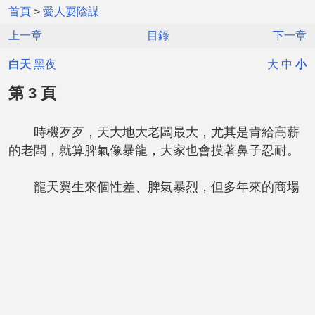
首頁
>
愛人耍陰謀
上一章
目錄
下一章
白天
黑夜
大
中
小
第 3 頁
時機歹歹，天大地大老闆最大，尤其是肯給高薪
的老闆，就算脾氣像暴龍，大家也會摸著鼻子忍耐。
龍天翼生來個性差、脾氣暴烈，但多年來的商場