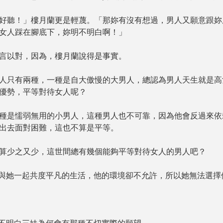
聽！」樓月蘭更是輕蔑。「那妳有沒有想過，男人又願意跟妳處
女人踩在腳底下，妳明不明白啊！」
以對，因為，樓月蘭說得是事實。
只有兩種，一種是自大傲慢的大男人，總認為男人天生就是高女
優勢，平等對待女人呢？
是懦弱無用的小男人，這種男人也不可靠，因為他會反過來依賴
出去面對困難，這也不算是平等。
少之又少，這世間總有幾個能夠平等對待女人的男人吧？
她一起共度平凡的生活，他的環境卻不允許，所以她無法選擇