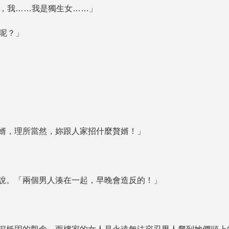
我……我是獨生女……」
呢？」
，理所當然，妳跟人家招什麼贅婿！」
。「兩個男人湊在一起，早晚會造反的！」