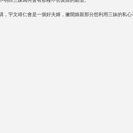
明白三妹為何會有那種不切實際的願望。
，宇文靖仁會是一個好夫婿，撇開娘親那分想利用三妹的私心