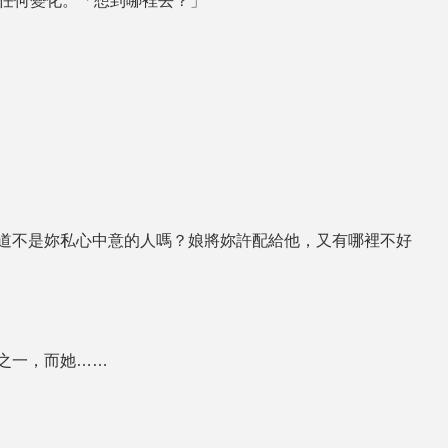
任何變化。「想到哪裡去？」
道不是妳私心中意的人嗎？娘將妳許配給他，又有哪裡不好
之一，而她……