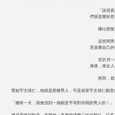
「說得真好
們就是樂於把
樓沁悠無言
這世間男人
意放棄自己的
至於另一種
身後，推女人
然而，就算
譬如宇文靖仁，他就是那種男人，可是就算宇文靖仁願意與
「總有一天，我會找到一個願意平等對待我的男人的！」