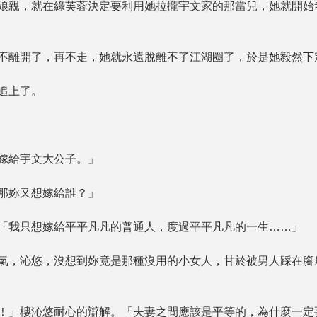
親，就在綠芙蓉決定要利用她拉攏宇文家的那當兒，她就開始
離開了，再不走，她就永遠脫離不了江湖圈了，於是她毅然下
追上了。
嫁給宇文大公子。」
那妳又想嫁給誰？」
我只想嫁給平平凡凡的普通人，度過平平凡凡的一生……」
，沁悠，沒想到妳竟是那種沒用的小女人，甘於被男人踩在腳
」樓沁悠耐心的辯解。「夫妻之間應該是平等的，為什麼一定