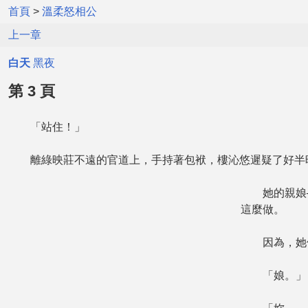
首頁
>
溫柔怒相公
上一章
白天
黑夜
第 3 頁
「站住！」
離綠映莊不遠的官道上，手持著包袱，樓沁悠遲疑了好半
她的親娘─
這麼做。
因為，她們
「娘。」