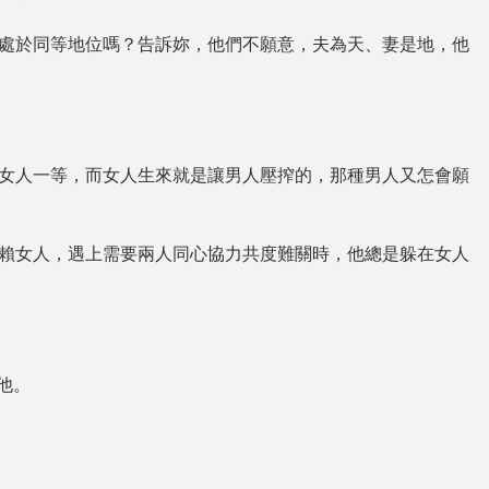
於同等地位嗎？告訴妳，他們不願意，夫為天、妻是地，他
人一等，而女人生來就是讓男人壓搾的，那種男人又怎會願
女人，遇上需要兩人同心協力共度難關時，他總是躲在女人
他。