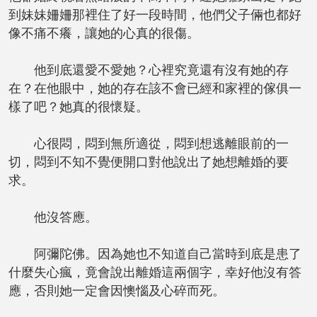
到妹妹姍姍那裡住了好一段時間，他們父子倆也都好
像不痛不癢，讓她的心真的很傷。
他到底還愛不愛她？心裡究竟還有沒有她的存
在？在他眼中，她的存在該不會已經和家裡的傢俱一
樣了吧？她真的很懷疑。
心很悶，悶到無所適從，悶到想逃離眼前的一
切，悶到不知不覺便開口對他說出了她想離婚的要
求。
他沒答應。
阿彌陀佛。因為她也不知道自己當時到底是患了
什麼失心瘋，竟會說出離婚這兩個字，幸好他沒有答
應，否則她一定會因懊惱及心碎而死。