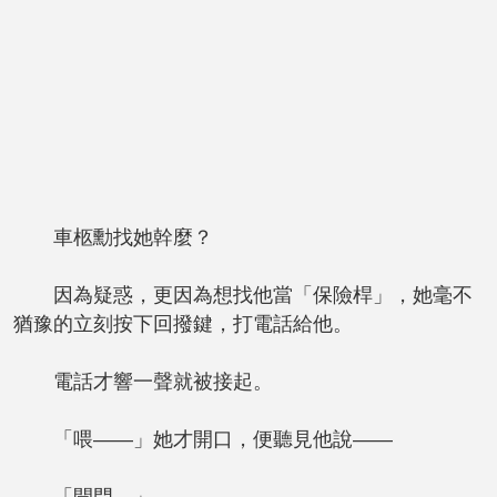
車柩勳找她幹麼？
因為疑惑，更因為想找他當「保險桿」，她毫不
猶豫的立刻按下回撥鍵，打電話給他。
電話才響一聲就被接起。
「喂——」她才開口，便聽見他說——