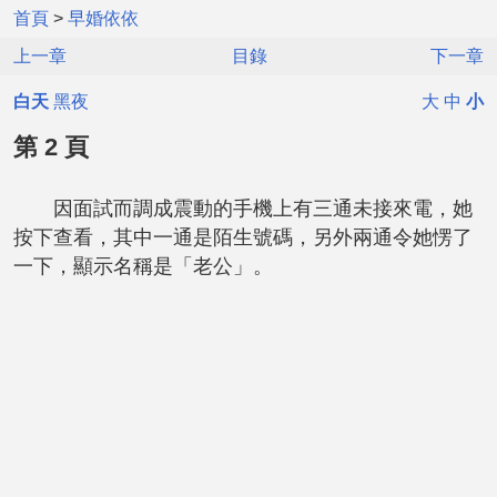
首頁
>
早婚依依
上一章
目錄
下一章
白天
黑夜
大
中
小
第 2 頁
因面試而調成震動的手機上有三通未接來電，她
按下查看，其中一通是陌生號碼，另外兩通令她愣了
一下，顯示名稱是「老公」。