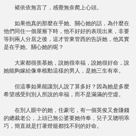
褚依依無言了，感覺無奈爬上心頭。
如果他真的那麼在乎她、關心她的話，為什麼在
他們同住一個屋簷下時，他不好好的表現出來，非要
等到兩人分居之後，這才管東管西的告訴她，他其實
是在乎她、關心她的呢？
大家都很羨慕她，說她很幸福，說她很好命，說
她能夠嫁給像車柩勳這樣的男人，是她三生有幸。
但這事如果能讓別人說了算多好？因為她是多麼
希望感受到別人所說的幸福，而不是滿滿的空虛。
在別人眼中的她，住豪宅，有一個英俊又會賺錢
的總裁老公，上頭已無公婆要她侍奉，兒子又聰明乖
巧，簡直就是打著燈籠都找不到的好命。