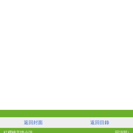
返回封面
返回目錄
紅櫻桃言情小說
回頂部↑