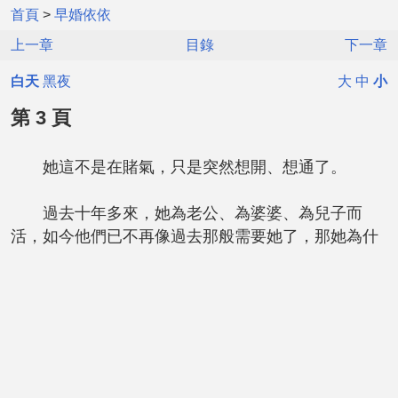
首頁
>
早婚依依
上一章
目錄
下一章
白天
黑夜
大
中
小
第 3 頁
她這不是在賭氣，只是突然想開、想通了。
過去十年多來，她為老公、為婆婆、為兒子而
活，如今他們已不再像過去那般需要她了，那她為什