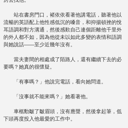
房去找他。
站在書房門口，褚依依看著他講電話，聽著他以
流暢的英語配上他性感低沉的嗓音，和抑揚頓挫的悅
耳語調和對方溝通，然後感歎自己連個距離他千里外
的外人都不如，因為他從未以如此多變的表情和語調
與她說話——至少近幾年沒有。
當夫妻間的相處成了陌路人，還有繼續下去的必
要嗎？她真的很懷疑。
「有事嗎？」他說完電話，看向她問道。
「沒事就不能來嗎？」她看著他。
車柩勳皺了皺眉頭，沒有應聲，然後拿起筆，低
下頭再度投入他最愛的工作中。