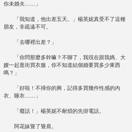
你未婚夫……」
「我知道，他出差五天。」楊英妮真受不了這種
朋友，非疏遠不可。
「去哪裡出差？」
「你問那麼多幹嘛？不聊了，我現在跟我媽、大
嫂一起逛街買衣服，你不知道結個婚要買多少東西
嗎？」
「好啦！不掃你的興，記得多買幾件性感的內
衣、睡衣……」
「廢話！」楊英妮不耐煩的先掛電話。
阿花妹聳了聳肩。