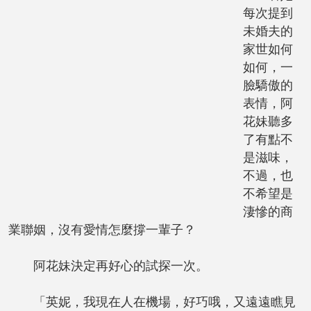
每次提到
未婚夫的
家世如何
如何，一
臉驕傲的
表情，阿
花妹聽多
了有點不
是滋味，
不過，也
不希望是
淒慘的商
業聯姻，沒有愛情怎麼撐一輩子？
阿花妹決定再好心的試探一次。
「英妮，我現在人在機場，好巧哦，又遠遠瞧見