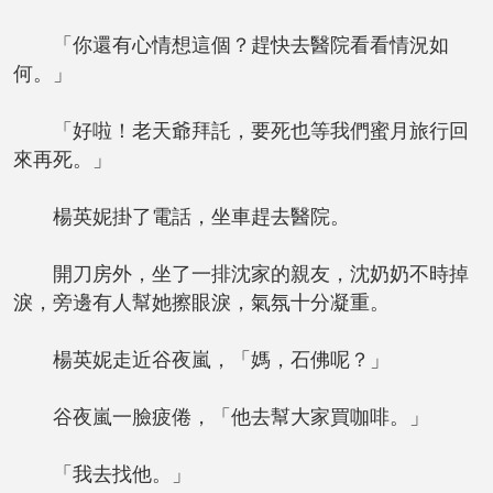
「你還有心情想這個？趕快去醫院看看情況如
何。」
「好啦！老天爺拜託，要死也等我們蜜月旅行回
來再死。」
楊英妮掛了電話，坐車趕去醫院。
開刀房外，坐了一排沈家的親友，沈奶奶不時掉
淚，旁邊有人幫她擦眼淚，氣氛十分凝重。
楊英妮走近谷夜嵐，「媽，石佛呢？」
谷夜嵐一臉疲倦，「他去幫大家買咖啡。」
「我去找他。」