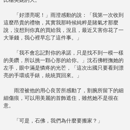
比楊英妮的大。
「好漂亮呢！」雨澄感動的說：「我第一次收到
這麼昂貴的禮物，其實我那時候純粹是賭氣才那麼
說，沒想到你真的買給我，況且，最近又害你花了一
大筆錢，我心裡早忘了這件事。」
「我不會忘記對你的承諾，只是找不到一模一樣
的美鑽，所以挑一顆心形的給你。」沈石佛輕撫她的
左手，眼中滿是憐疼的光芒，「這次出國只要看到漂
亮的手環或手錶，統統買回來。」
雨澄被他的用心良苦所感動了，割腕所留下的細
細傷痕，可以用美麗的首飾遮住，雖然她不是很在
意。
「可是，石佛，我們為什麼要搬家？」