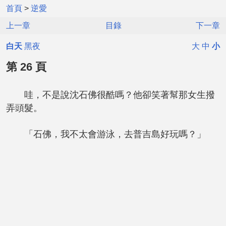
首頁
>
逆愛
上一章
目錄
下一章
白天
黑夜
大
中
小
第 26 頁
哇，不是說沈石佛很酷嗎？他卻笑著幫那女生撥
弄頭髮。
「石佛，我不太會游泳，去普吉島好玩嗎？」