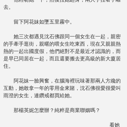
去。
留下阿花妹如墜五里霧中。
她三次都遇見沈石佛跟同一個女生在一起，親密
的手牽手逛街，親暱的喂女生吃東西，現在又親親熱
熱的一起出國度假，他們絕對不是最近才認識的，而
是早已同居在一起，而且還要搬去更高級的新大廈居
住。
阿花妹一臉興奮，在腦海裡玩味著那兩人方纔的
互動，她敢拿一年的零用金來賭，沈石佛很愛很愛叫
雨澄的女生，連鑽戒都買給她。
那楊英妮怎麼辦？純粹是商業聯姻嗎？
看她