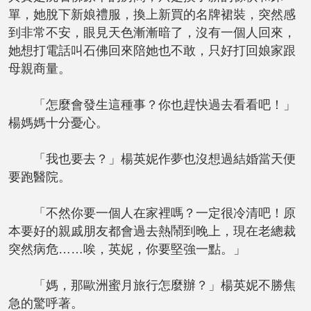
單，她脫下新娘禮服，換上新買的名牌裙裝，突然感
到非常不安，眼見天色漸漸暗了，沒有一個人回來，
她想打電話叫石佛回來陪她也不敢，只好打回娘家跟
母親商量。
「怎麼會發生這種事？你也趕快過去看看吧！」
楊媽媽十分憂心。
「我也要去？」楊英妮作夢也沒想過結婚當天便
要跑醫院。
「不然你要一個人在家裡嗎？一定很冷清吧！原
本要好的親戚朋友都會過去熱鬧到晚上，現在老總裁
突然病危……唉，英妮，你要堅強一點。」
「媽，那歐洲蜜月旅行怎麼辦？」楊英妮不勝焦
急的驚呼著。