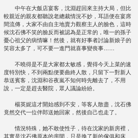
中午在大飯店宴客，沈淵趕回來主持大局，但比
較親近的親友都聽說老總裁情況不妙，耳語便在宴席
間流傳，大家不由自主地賣力觀察主人的臉色，這時
候沈石佛不笑的臉反而被認為是正常的，唯一的孫子
憂心祖父的病情嘛！然後，就有好事者討論新娘子的
笑容太多了，可不要一進門就喜事變喪事……
不曉得是不是大家都太敏感，覺得今天上菜的速
度特別快，不到兩點便要曲終人散，只留下一對新人
恭送賓客，沈淵和谷夜嵐不知何時先離去了，不用
說，一定是趕去醫院，眾人議論紛紛。
楊英妮這才開始感到不安，等客人散盡，沈石佛
竟然交代一位伴郎送她回家，然後自己也走了。
情況特殊，她不敢使性子，待在沈家的新房裡，
其實是沈石佛原本的房間，只是換了新的傢俱和床