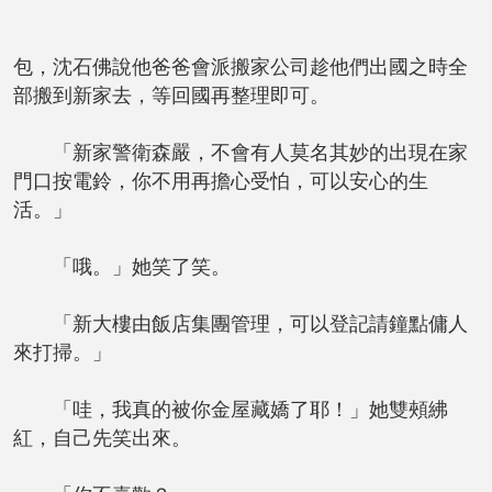
包，沈石佛說他爸爸會派搬家公司趁他們出國之時全
部搬到新家去，等回國再整理即可。
「新家警衛森嚴，不會有人莫名其妙的出現在家
門口按電鈴，你不用再擔心受怕，可以安心的生
活。」
「哦。」她笑了笑。
「新大樓由飯店集團管理，可以登記請鐘點傭人
來打掃。」
「哇，我真的被你金屋藏嬌了耶！」她雙頰紼
紅，自己先笑出來。