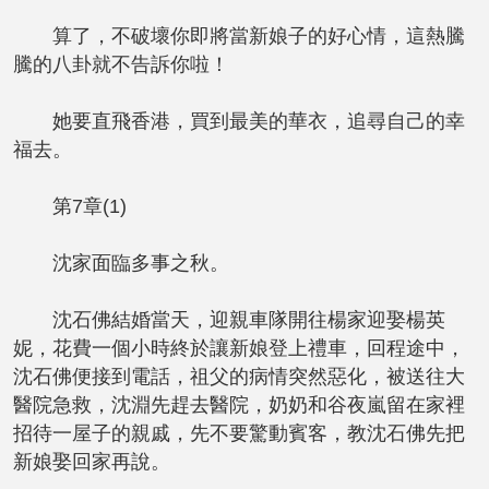
算了，不破壞你即將當新娘子的好心情，這熱騰
騰的八卦就不告訴你啦！
她要直飛香港，買到最美的華衣，追尋自己的幸
福去。
第7章(1)
沈家面臨多事之秋。
沈石佛結婚當天，迎親車隊開往楊家迎娶楊英
妮，花費一個小時終於讓新娘登上禮車，回程途中，
沈石佛便接到電話，祖父的病情突然惡化，被送往大
醫院急救，沈淵先趕去醫院，奶奶和谷夜嵐留在家裡
招待一屋子的親戚，先不要驚動賓客，教沈石佛先把
新娘娶回家再說。