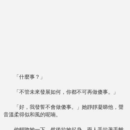
「什麼事？」
「不管未來發展如何，你都不可再做傻事。」
「好，我發誓不會做傻事。」她靜靜凝睇他，聲
音溫柔得似和風的呢喃。
他輕吻她一下，然後拉她起身，兩人手拉著手離