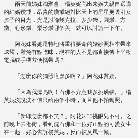
兩天前姊妹淘聚會，楊英妮亮出未婚夫親自選購
的結婚鑽戒，昂貴的鑽戒絕對比天上的星星更吸引女
孩子的目光，光是討論幾克拉、多少錢，圓鑽、方
鑽、心形鑽、梨形鑽哪個美，就可以討論一下午。
阿花妹看她還特地將重得要命的婚紗照相本帶來
炫耀，難免有點吃味，現在的人不是都直接傳上平板
電腦或手機方便攜帶嗎？
「怎麼你的獨照這麼多啊？」阿花妹質疑。
「因為我漂亮啊！石佛不介意我多挑幾張。」楊
英妮沒說沈石佛只給兩個小時，而且他不拍獨照。
「新郎怎麼都不笑？」阿花妹非挑眼兒不可。之
前晚上去逛街，看到沈石佛和一位好正點的可愛女生
在一起，好心告訴楊英妮，反而被臭罵一頓。