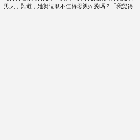
男人，難道，她就這麼不值得母親疼愛嗎？「我覺得