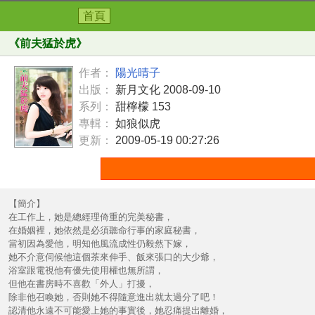
首頁
《
前夫猛於虎
》
作者：
陽光晴子
出版：
新月文化 2008-09-10
系列：
甜檸檬 153
專輯：
如狼似虎
更新：
2009-05-19 00:27:26
【簡介】
在工作上，她是總經理倚重的完美秘書，
在婚姻裡，她依然是必須聽命行事的家庭秘書，
當初因為愛他，明知他風流成性仍毅然下嫁，
她不介意伺候他這個茶來伸手、飯來張口的大少爺，
浴室跟電視他有優先使用權也無所謂，
但他在書房時不喜歡「外人」打擾，
除非他召喚她，否則她不得隨意進出就太過分了吧！
認清他永遠不可能愛上她的事實後，她忍痛提出離婚，