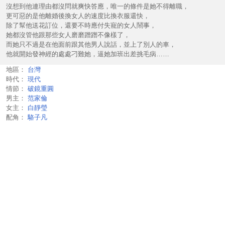
沒想到他連理由都沒問就爽快答應，唯一的條件是她不得離職，
更可惡的是他離婚後換女人的速度比換衣服還快，
除了幫他送花訂位，還要不時應付失寵的女人鬧事，
她都沒管他跟那些女人磨磨蹭蹭不像樣了，
而她只不過是在他面前跟其他男人說話，並上了別人的車，
他就開始發神經的處處刁難她，逼她加班出差挑毛病……
地區：
台灣
時代：
現代
情節：
破鏡重圓
男主：
范家倫
女主：
白靜瑩
配角：
駱子凡