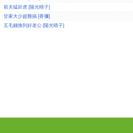
前夫猛於虎 [陽光晴子]
甘家大少超難搞 [香彌]
五毛錢換到好老公 [陽光晴子]